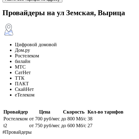
Провайдеры на ул Земская, Вырица
Цифровой домовой
Дом.ру
Ростелеком
билайн
МТС
СатНет
ТТК
ПАКТ
СкайНет
еТелеком
Провайдер
Цена
Скорость
Кол-во тарифов
Ростелеком
от 700 руб/мес
до 800 Мб/с
38
t2
от 750 руб/мес
до 600 Мб/с
27
#Провайдеры