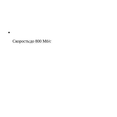
Скорость
:
до
800
Мб/c