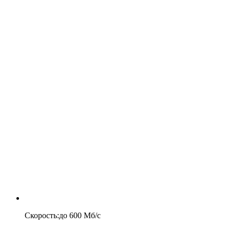
Скорость
:
до
600
Мб/c