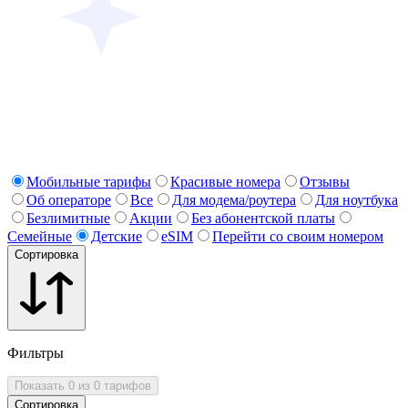
Мобильные тарифы
Красивые номера
Отзывы
Об операторе
Все
Для модема/роутера
Для ноутбука
Безлимитные
Акции
Без абонентской платы
Семейные
Детские
eSIM
Перейти со своим номером
Сортировка
Фильтры
Показать 0 из 0 тарифов
Сортировка