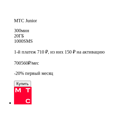
МТС Junior
300
мин
20
ГБ
1000
SMS
1-й платеж 710 ₽, из них 150 ₽ на активацию
700
560
₽/мес
-20% первый месяц
Купить