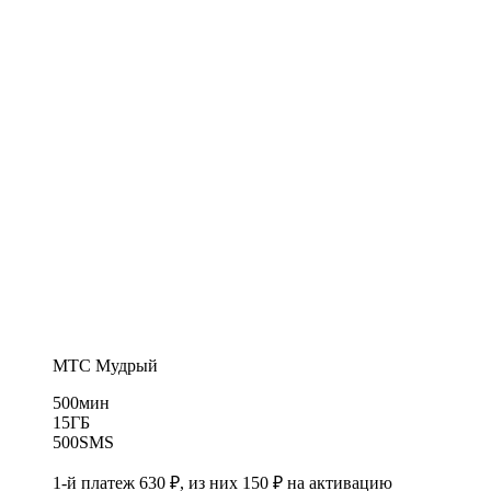
МТС Мудрый
500
мин
15
ГБ
500
SMS
1-й платеж 630 ₽, из них 150 ₽ на активацию