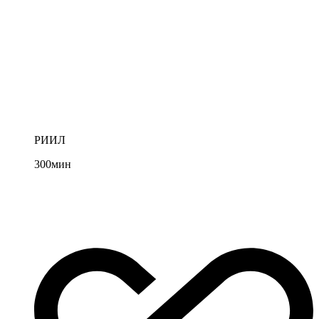
РИИЛ
300
мин