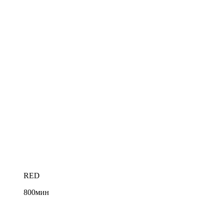
RED
800
мин