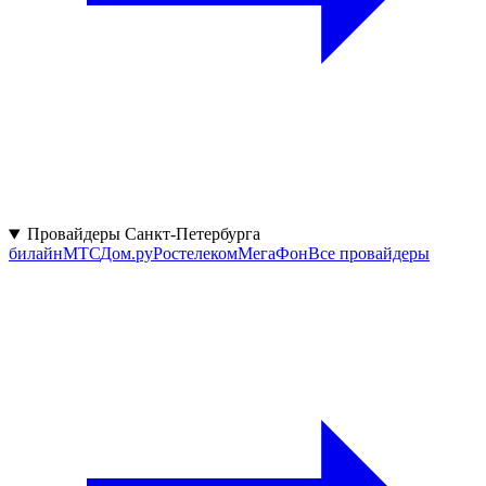
Провайдеры Санкт-Петербурга
билайн
МТС
Дом.ру
Ростелеком
МегаФон
Все провайдеры