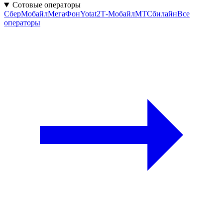
Сотовые операторы
СберМобайл
МегаФон
Yota
t2
Т‑Мобайл
МТС
билайн
Все
операторы