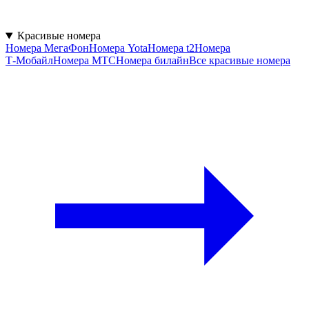
Красивые номера
Номера МегаФон
Номера Yota
Номера t2
Номера
Т‑Мобайл
Номера МТС
Номера билайн
Все красивые номера