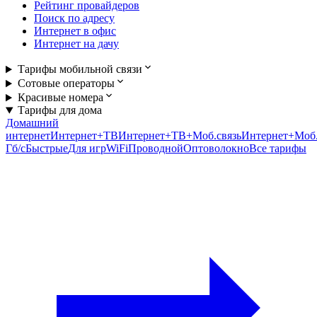
Рейтинг провайдеров
Поиск по адресу
Интернет в офис
Интернет на дачу
Тарифы мобильной связи
Сотовые операторы
Красивые номера
Тарифы для дома
Домашний
интернет
Интернет+ТВ
Интернет+ТВ+Моб.связь
Интернет+Моб.
Гб/c
Быстрые
Для игр
WiFi
Проводной
Оптоволокно
Все тарифы