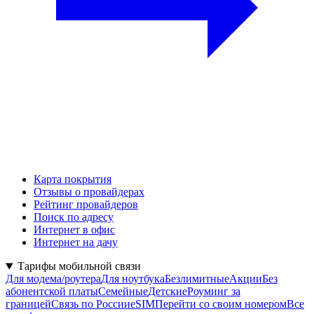
Карта покрытия
Отзывы о провайдерах
Рейтинг провайдеров
Поиск по адресу
Интернет в офис
Интернет на дачу
Тарифы мобильной связи
Для модема/роутера
Для ноутбука
Безлимитные
Акции
Без
абонентской платы
Семейные
Детские
Роуминг за
границей
Связь по России
eSIM
Перейти со своим номером
Все