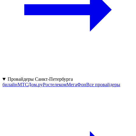
Провайдеры Санкт-Петербурга
билайн
МТС
Дом.ру
Ростелеком
МегаФон
Все провайдеры