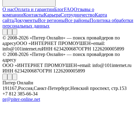
О нас
Оплата и гарантии
Блог
FAQ
Отзывы о
компании
Контакты
Карьера
Сотрудничество
Карта
сайта
Документы
Все регионы
Все районы
Политика обработки
персональных данных
© 2008-2026 «Питер Онлайн» — поиск провайдеров по
адресу
ООО «ИНТЕРНЕТ ПРОМОУШЕН»
email:
info@101internet.ru
ИНН 6234200687
ОГРН 1226200005899
© 2008-2026 «Питер Онлайн» — поиск провайдеров по
адресу
ООО «ИНТЕРНЕТ ПРОМОУШЕН»
email: info@101internet.ru
ИНН 6234200687
ОГРН 1226200005899
Питер Онлайн
191167
,
Россия
,
Санкт-Петербург
,
Невский проспект, стр.153
+7 812 385-66-34
pr@piter-online.net