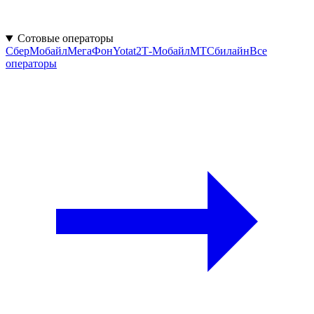
Сотовые операторы
СберМобайл
МегаФон
Yota
t2
Т‑Мобайл
МТС
билайн
Все
операторы