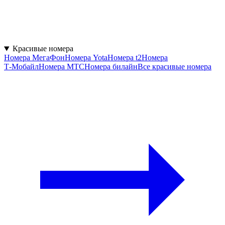
Красивые номера
Номера МегаФон
Номера Yota
Номера t2
Номера
Т‑Мобайл
Номера МТС
Номера билайн
Все красивые номера