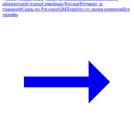
абонентской платы
Семейные
Детские
Роуминг за
границей
Связь по России
eSIM
Перейти со своим номером
Все
тарифы