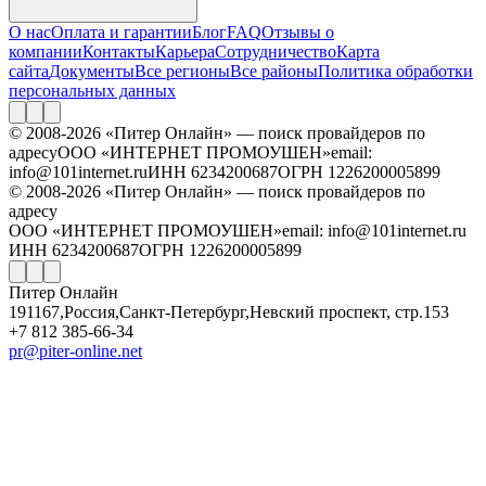
О нас
Оплата и гарантии
Блог
FAQ
Отзывы о
компании
Контакты
Карьера
Сотрудничество
Карта
сайта
Документы
Все регионы
Все районы
Политика обработки
персональных данных
© 2008-2026 «Питер Онлайн» — поиск провайдеров по
адресу
ООО «ИНТЕРНЕТ ПРОМОУШЕН»
email:
info@101internet.ru
ИНН 6234200687
ОГРН 1226200005899
© 2008-2026 «Питер Онлайн» — поиск провайдеров по
адресу
ООО «ИНТЕРНЕТ ПРОМОУШЕН»
email: info@101internet.ru
ИНН 6234200687
ОГРН 1226200005899
Питер Онлайн
191167
,
Россия
,
Санкт-Петербург
,
Невский проспект, стр.153
+7 812 385-66-34
pr@piter-online.net