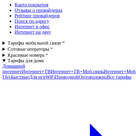
Карта покрытия
Отзывы о провайдерах
Рейтинг провайдеров
Поиск по адресу
Интернет в офис
Интернет на дачу
Тарифы мобильной связи
Сотовые операторы
Красивые номера
Тарифы для дома
Домашний
интернет
Интернет+ТВ
Интернет+ТВ+Моб.связь
Интернет+Моб.
Гб/c
Быстрые
Для игр
WiFi
Проводной
Оптоволокно
Все тарифы