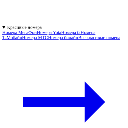
Красивые номера
Номера МегаФон
Номера Yota
Номера t2
Номера
Т‑Мобайл
Номера МТС
Номера билайн
Все красивые номера