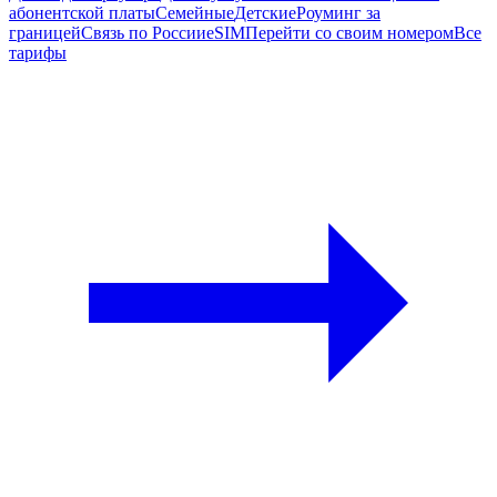
абонентской платы
Семейные
Детские
Роуминг за
границей
Связь по России
eSIM
Перейти со своим номером
Все
тарифы