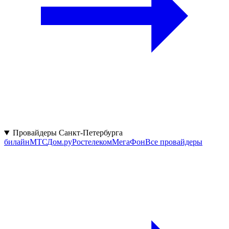
Провайдеры Санкт-Петербурга
билайн
МТС
Дом.ру
Ростелеком
МегаФон
Все провайдеры