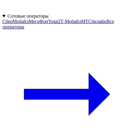
Сотовые операторы
СберМобайл
МегаФон
Yota
t2
Т‑Мобайл
МТС
билайн
Все
операторы