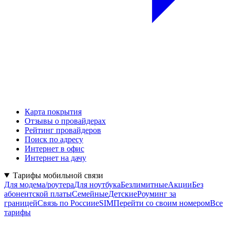
Карта покрытия
Отзывы о провайдерах
Рейтинг провайдеров
Поиск по адресу
Интернет в офис
Интернет на дачу
Тарифы мобильной связи
Для модема/роутера
Для ноутбука
Безлимитные
Акции
Без
абонентской платы
Семейные
Детские
Роуминг за
границей
Связь по России
eSIM
Перейти со своим номером
Все
тарифы