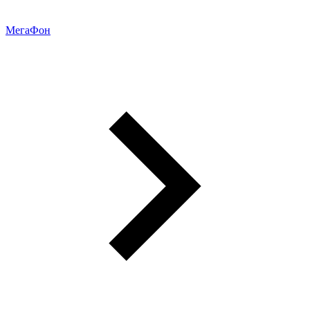
МегаФон