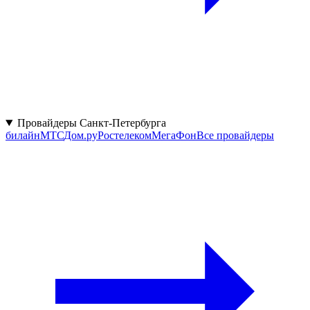
Провайдеры Санкт-Петербурга
билайн
МТС
Дом.ру
Ростелеком
МегаФон
Все провайдеры