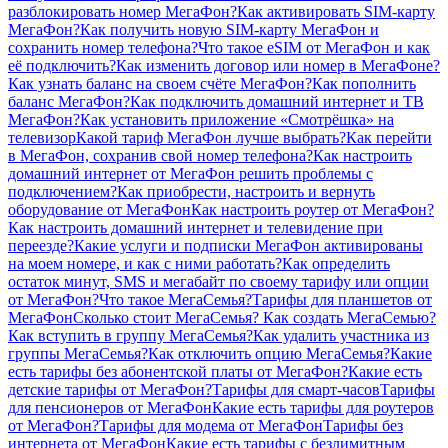
разблокировать номер МегаФон?
Как активировать SIM-карту
МегаФон?
Как получить новую SIM-карту МегаФон и
сохранить номер телефона?
Что такое eSIM от МегаФон и как
её подключить?
Как изменить договор или номер в МегаФоне?
Как узнать баланс на своем счёте МегаФон?
Как пополнить
баланс МегаФон?
Как подключить домашний интернет и ТВ
МегаФон?
Как установить приложение «Смотрёшка» на
телевизор
Какой тариф МегаФон лучше выбрать?
Как перейти
в МегаФон, сохранив свой номер телефона?
Как настроить
домашний интернет от МегаФон решить проблемы с
подключением?
Как приобрести, настроить и вернуть
оборудование от МегаФон
Как настроить роутер от МегаФон?
Как настроить домашний интернет и телевидение при
переезде?
Какие услуги и подписки МегаФон активированы
на моем номере, и как с ними работать?
Как определить
остаток минут, SMS и мегабайт по своему тарифу или опции
от МегаФон?
Что такое МегаСемья?
Тарифы для планшетов от
МегаФон
Сколько стоит МегаСемья?
Как создать МегаСемью?
Как вступить в группу МегаСемья?
Как удалить участника из
группы МегаСемья?
Как отключить опцию МегаСемья?
Какие
есть тарифы без абонентской платы от МегаФон?
Какие есть
детские тарифы от МегаФон?
Тарифы для смарт-часов
Тарифы
для пенсионеров от МегаФон
Какие есть тарифы для роутеров
от МегаФон?
Тарифы для модема от МегаФон
Тарифы без
интернета от МегаФон
Какие есть тарифы с безлимитным