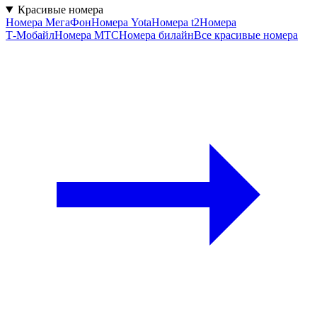
Красивые номера
Номера МегаФон
Номера Yota
Номера t2
Номера
Т‑Мобайл
Номера МТС
Номера билайн
Все красивые номера