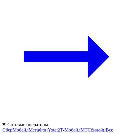
Сотовые операторы
СберМобайл
МегаФон
Yota
t2
Т‑Мобайл
МТС
билайн
Все