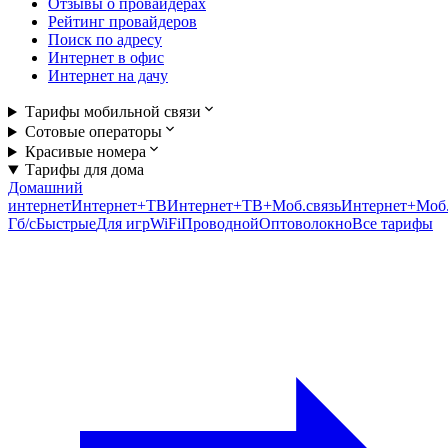
Отзывы о провайдерах
Рейтинг провайдеров
Поиск по адресу
Интернет в офис
Интернет на дачу
Тарифы мобильной связи
Сотовые операторы
Красивые номера
Тарифы для дома
Домашний
интернет
Интернет+ТВ
Интернет+ТВ+Моб.связь
Интернет+Моб.
Гб/c
Быстрые
Для игр
WiFi
Проводной
Оптоволокно
Все тарифы