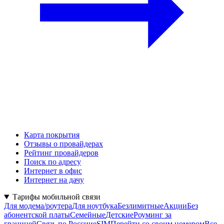
Карта покрытия
Отзывы о провайдерах
Рейтинг провайдеров
Поиск по адресу
Интернет в офис
Интернет на дачу
Тарифы мобильной связи
Для модема/роутера
Для ноутбука
Безлимитные
Акции
Без
абонентской платы
Семейные
Детские
Роуминг за
границей
Связь по России
eSIM
Перейти со своим номером
Все