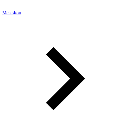
МегаФон