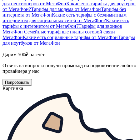
для пенсионеров от МегаФон
Какие есть тарифы для роутеров
от МегаФон?
Тарифы для модема от МегаФон
Тарифы без
интернета от МегаФон
Какие есть тарифы с безлимитным
интернетом для социальных сетей от МегаФон?
Какие есть
тарифы с интернетом от МегаФон?
Тарифы для звонков
МегаФон
Семейные тарифные планы сотовой связи
МегаФон
Какие есть социальные тарифы от МегаФон
Тарифы
для ноутбуков от МегаФон
Дарим 500₽ на счёт
Ответь на вопрос и получи промокод на подключение любого
провайдера у нас
Попробовать
Картинка