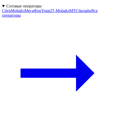
Сотовые операторы
СберМобайл
МегаФон
Yota
t2
Т‑Мобайл
МТС
билайн
Все
операторы