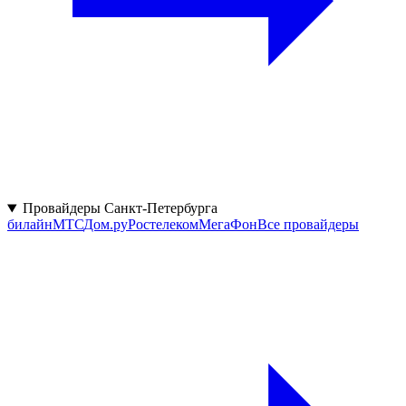
Провайдеры Санкт-Петербурга
билайн
МТС
Дом.ру
Ростелеком
МегаФон
Все провайдеры