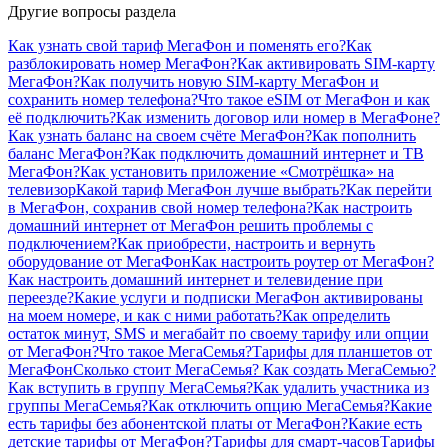
Другие вопросы раздела
Как узнать свой тариф МегаФон и поменять его?
Как
разблокировать номер МегаФон?
Как активировать SIM-карту
МегаФон?
Как получить новую SIM-карту МегаФон и
сохранить номер телефона?
Что такое eSIM от МегаФон и как
её подключить?
Как изменить договор или номер в МегаФоне?
Как узнать баланс на своем счёте МегаФон?
Как пополнить
баланс МегаФон?
Как подключить домашний интернет и ТВ
МегаФон?
Как установить приложение «Смотрёшка» на
телевизор
Какой тариф МегаФон лучше выбрать?
Как перейти
в МегаФон, сохранив свой номер телефона?
Как настроить
домашний интернет от МегаФон решить проблемы с
подключением?
Как приобрести, настроить и вернуть
оборудование от МегаФон
Как настроить роутер от МегаФон?
Как настроить домашний интернет и телевидение при
переезде?
Какие услуги и подписки МегаФон активированы
на моем номере, и как с ними работать?
Как определить
остаток минут, SMS и мегабайт по своему тарифу или опции
от МегаФон?
Что такое МегаСемья?
Тарифы для планшетов от
МегаФон
Сколько стоит МегаСемья?
Как создать МегаСемью?
Как вступить в группу МегаСемья?
Как удалить участника из
группы МегаСемья?
Как отключить опцию МегаСемья?
Какие
есть тарифы без абонентской платы от МегаФон?
Какие есть
детские тарифы от МегаФон?
Тарифы для смарт-часов
Тарифы