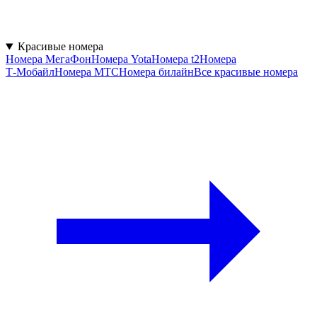
Красивые номера
Номера МегаФон
Номера Yota
Номера t2
Номера
Т‑Мобайл
Номера МТС
Номера билайн
Все красивые номера