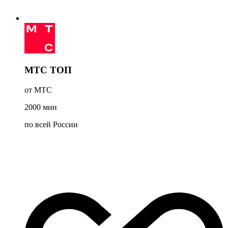
МТС ТОП
от МТС
2000
мин
по всей России