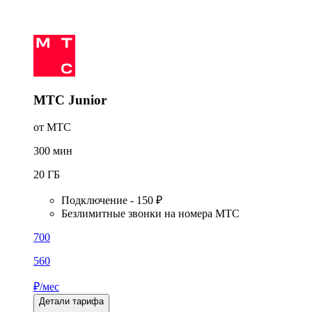
МТС Junior
от МТС
300
мин
20
ГБ
Подключение - 150 ₽
Безлимитные звонки на номера МТС
700
560
₽/мес
Детали тарифа