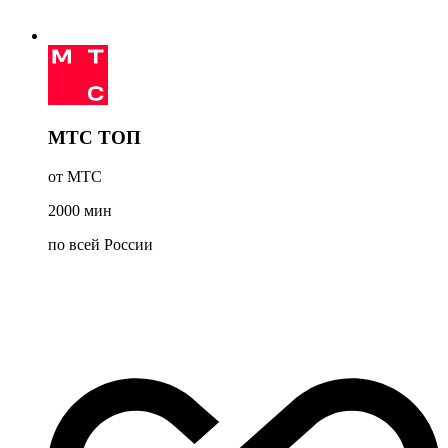
МТС ТОП
от МТС
2000
мин
по всей России