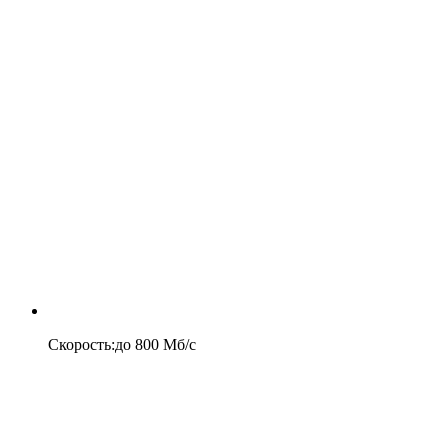
Скорость
:
до
800
Мб/c