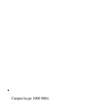
Скорость
:
до
1000
Мб/c