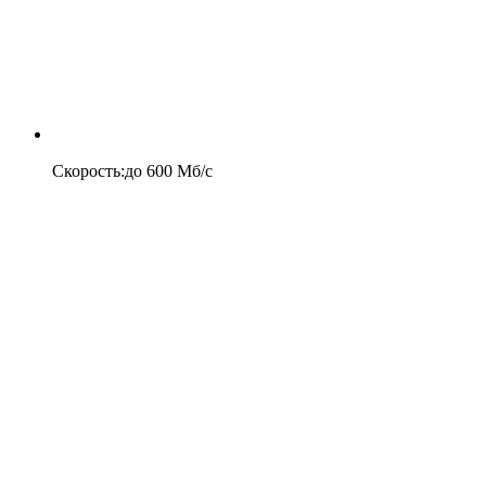
Скорость
:
до
600
Мб/c