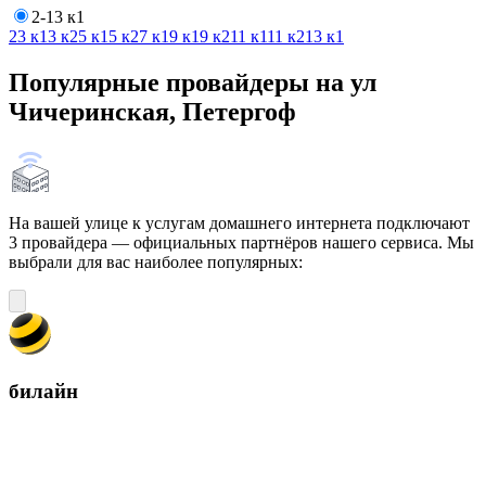
2-13 к1
2
3 к1
3 к2
5 к1
5 к2
7 к1
9 к1
9 к2
11 к1
11 к2
13 к1
Популярные провайдеры на ул
Чичеринская, Петергоф
На вашей улице к услугам домашнего интернета подключают
3 провайдера — официальных партнёров нашего сервиса. Мы
выбрали для вас наиболее популярных:
билайн