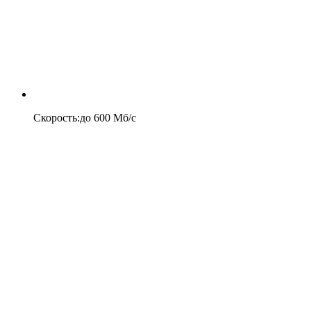
Скорость
:
до
600
Мб/c