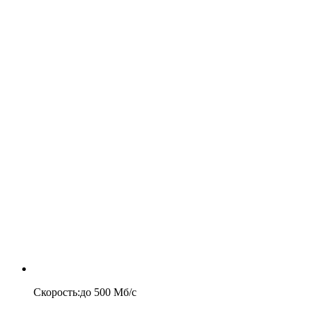
Скорость
:
до
500
Мб/c