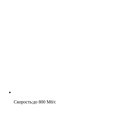
Скорость
:
до
800
Мб/c