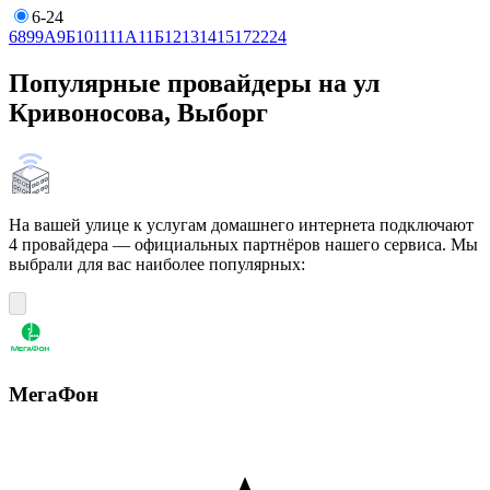
6-24
6
8
9
9А
9Б
10
11
11А
11Б
12
13
14
15
17
22
24
Популярные провайдеры на ул
Кривоносова, Выборг
На вашей улице к услугам домашнего интернета подключают
4 провайдера — официальных партнёров нашего сервиса. Мы
выбрали для вас наиболее популярных:
МегаФон