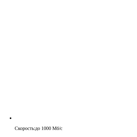
Скорость
:
до
1000
Мб/c