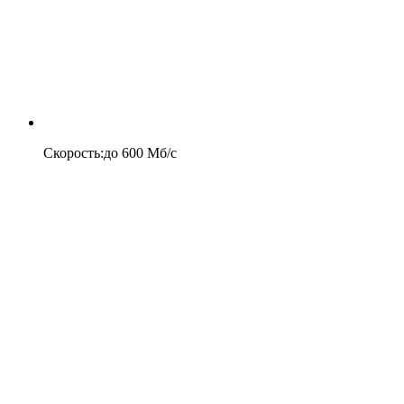
Скорость
:
до
600
Мб/c