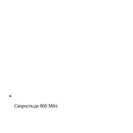
Скорость
:
до
800
Мб/c