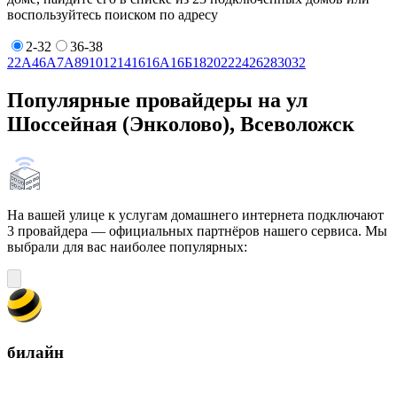
воспользуйтесь поиском по адресу
2-32
36-38
2
2А
4
6А
7А
8
9
10
12
14
16
16А
16Б
18
20
22
24
26
28
30
32
Популярные провайдеры на ул
Шоссейная (Энколово), Всеволожск
На вашей улице к услугам домашнего интернета подключают
3 провайдера — официальных партнёров нашего сервиса. Мы
выбрали для вас наиболее популярных:
билайн