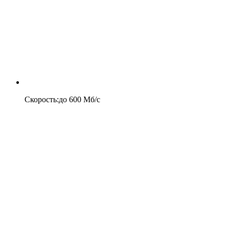
Скорость
:
до
600
Мб/c