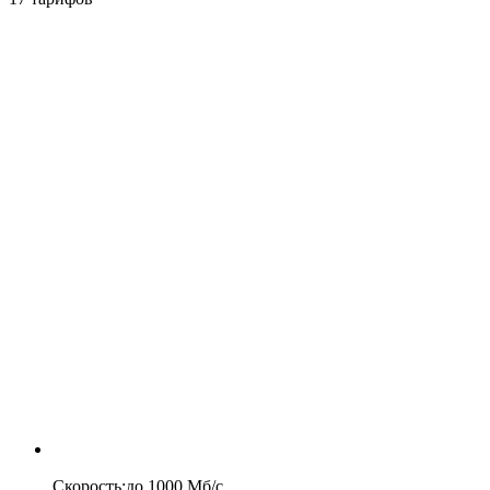
Скорость
:
до
1000
Мб/c