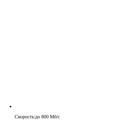
Скорость
:
до
800
Мб/c