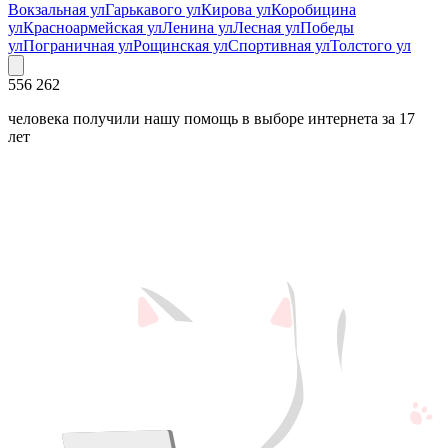
Вокзальная ул
Гарькавого ул
Кирова ул
Коробицина
ул
Красноармейская ул
Ленина ул
Лесная ул
Победы
ул
Пограничная ул
Рощинская ул
Спортивная ул
Толстого ул
556 262
человека получили нашу помощь в выборе интернета за 17
лет