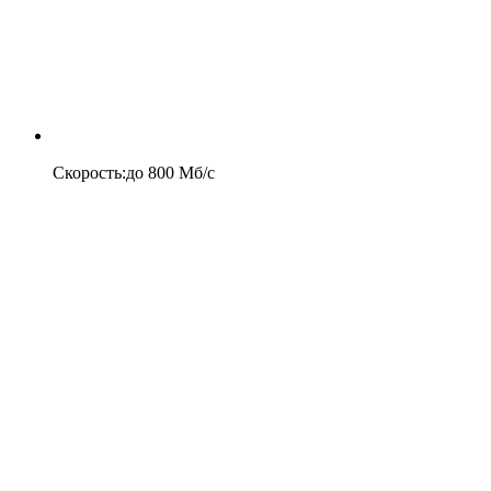
Скорость
:
до
800
Мб/c