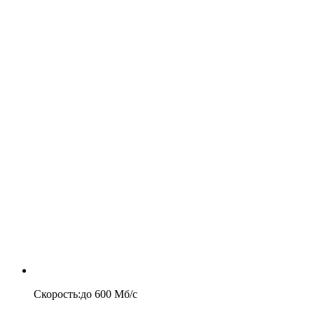
Скорость
:
до
600
Мб/c