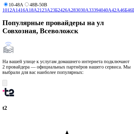
10-48А
48В-50В
10
12А
14
16А
18А
21
23А
23Б
24
26А
28
30
30А
33
39
40
40А
42А
46Б
46
Популярные провайдеры на ул
Совхозная, Всеволожск
На вашей улице к услугам домашнего интернета подключают
2 провайдера — официальных партнёров нашего сервиса. Мы
выбрали для вас наиболее популярных:
t2