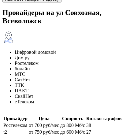
Провайдеры на ул Совхозная,
Всеволожск
Цифровой домовой
Дом.ру
Ростелеком
билайн
МТС
СатНет
ТТК
ПАКТ
СкайНет
еТелеком
Провайдер
Цена
Скорость
Кол-во тарифов
Ростелеком
от 700 руб/мес
до 800 Мб/с
38
t2
от 750 руб/мес
до 600 Мб/с
27