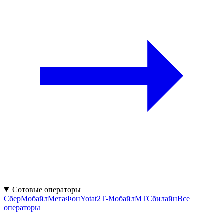
Сотовые операторы
СберМобайл
МегаФон
Yota
t2
Т‑Мобайл
МТС
билайн
Все
операторы