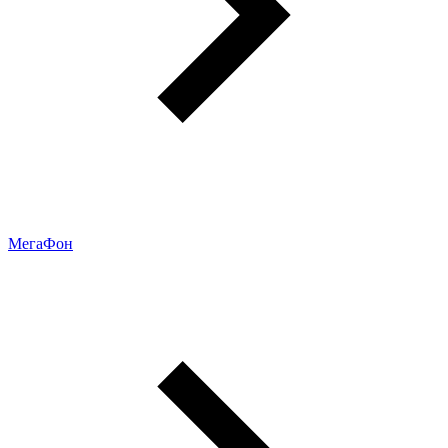
МегаФон