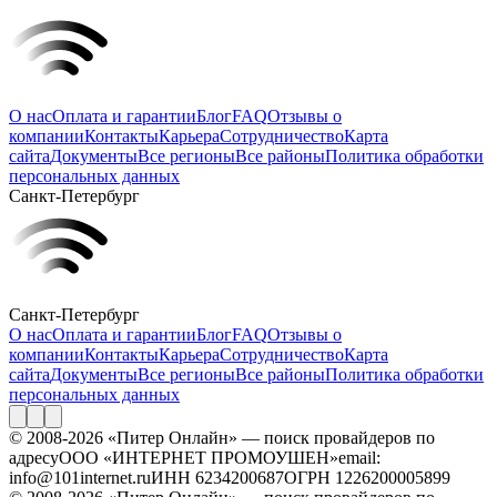
О нас
Оплата и гарантии
Блог
FAQ
Отзывы о
компании
Контакты
Карьера
Сотрудничество
Карта
сайта
Документы
Все регионы
Все районы
Политика обработки
персональных данных
Санкт-Петербург
Санкт-Петербург
О нас
Оплата и гарантии
Блог
FAQ
Отзывы о
компании
Контакты
Карьера
Сотрудничество
Карта
сайта
Документы
Все регионы
Все районы
Политика обработки
персональных данных
© 2008-2026 «Питер Онлайн» — поиск провайдеров по
адресу
ООО «ИНТЕРНЕТ ПРОМОУШЕН»
email:
info@101internet.ru
ИНН 6234200687
ОГРН 1226200005899