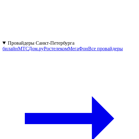
Провайдеры Санкт-Петербурга
билайн
МТС
Дом.ру
Ростелеком
МегаФон
Все провайдеры