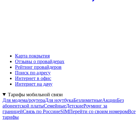
Карта покрытия
Отзывы о провайдерах
Рейтинг провайдеров
Поиск по адресу
Интернет в офис
Интернет на дачу
Тарифы мобильной связи
Для модема/роутера
Для ноутбука
Безлимитные
Акции
Без
абонентской платы
Семейные
Детские
Роуминг за
границей
Связь по России
eSIM
Перейти со своим номером
Все
тарифы