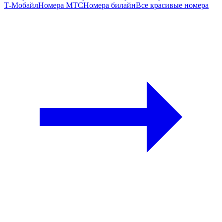
Т‑Мобайл
Номера МТС
Номера билайн
Все красивые номера