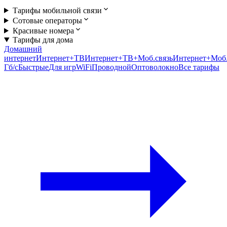
Тарифы мобильной связи
Сотовые операторы
Красивые номера
Тарифы для дома
Домашний
интернет
Интернет+ТВ
Интернет+ТВ+Моб.связь
Интернет+Моб.
Гб/c
Быстрые
Для игр
WiFi
Проводной
Оптоволокно
Все тарифы