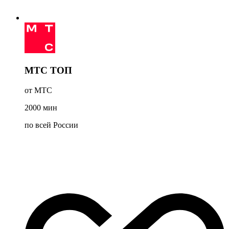
МТС ТОП
от МТС
2000
мин
по всей России