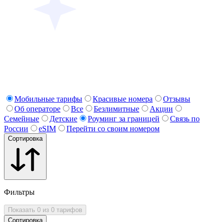
Мобильные тарифы
Красивые номера
Отзывы
Об операторе
Все
Безлимитные
Акции
Семейные
Детские
Роуминг за границей
Связь по
России
eSIM
Перейти со своим номером
Сортировка
Фильтры
Показать 0 из 0 тарифов
Сортировка