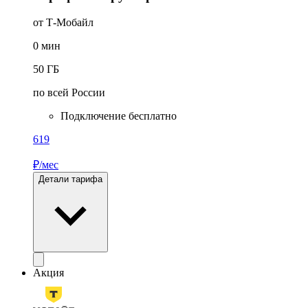
от Т‑Мобайл
0
мин
50
ГБ
по всей России
Подключение бесплатно
619
₽/мес
Детали тарифа
Акция