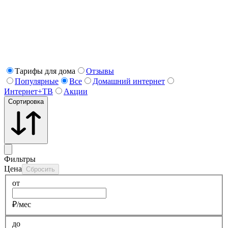
Тарифы для дома
Отзывы
Популярные
Все
Домашний интернет
Интернет+ТВ
Акции
Сортировка
Фильтры
Цена
Сбросить
от
₽/мес
до