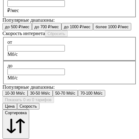
₽/мес
Популярные диапазоны:
до 500 ₽/мес
до 700 ₽/мес
до 1000 ₽/мес
более 1000 ₽/мес
Скорость интернета
Сбросить
от
Мб/с
до
Мб/с
Популярные диапазоны:
10-30 Мб/с
30-50 Мб/с
50-70 Мб/с
70-100 Мб/с
Показать 0 из 0 тарифов
Цена
Скорость
Сортировка