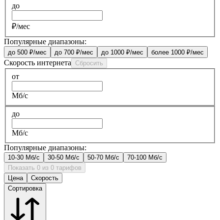
до
₽/мес
Популярные диапазоны:
до 500 ₽/мес
до 700 ₽/мес
до 1000 ₽/мес
более 1000 ₽/мес
Скорость интернета
Сбросить
от
Мб/с
до
Мб/с
Популярные диапазоны:
10-30 Мб/с
30-50 Мб/с
50-70 Мб/с
70-100 Мб/с
Показать 0 из 0 тарифов
Цена
Скорость
Сортировка