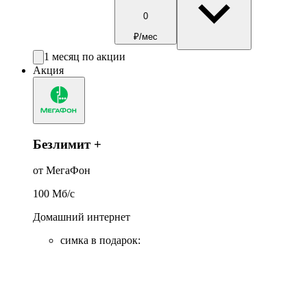
0
₽/мес
1 месяц по акции
Акция
Безлимит +
от МегаФон
100
Мб/c
Домашний интернет
симка в подарок
: