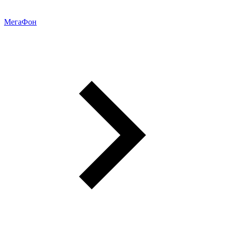
МегаФон