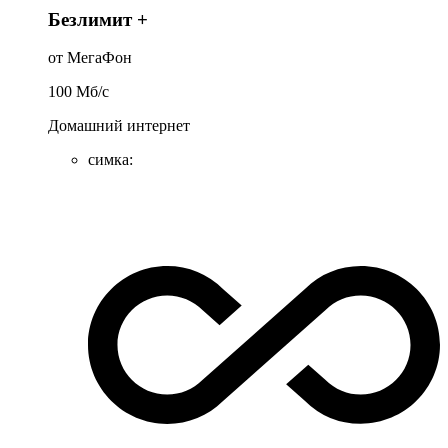
Безлимит +
от МегаФон
100
Мб/c
Домашний интернет
симка
: