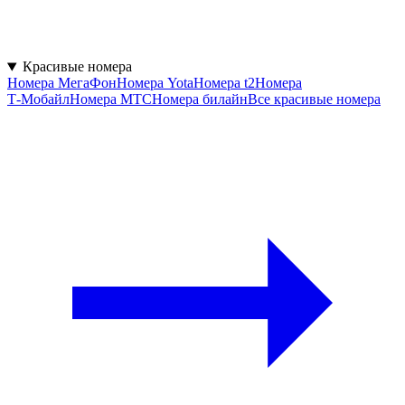
Красивые номера
Номера МегаФон
Номера Yota
Номера t2
Номера
Т‑Мобайл
Номера МТС
Номера билайн
Все красивые номера