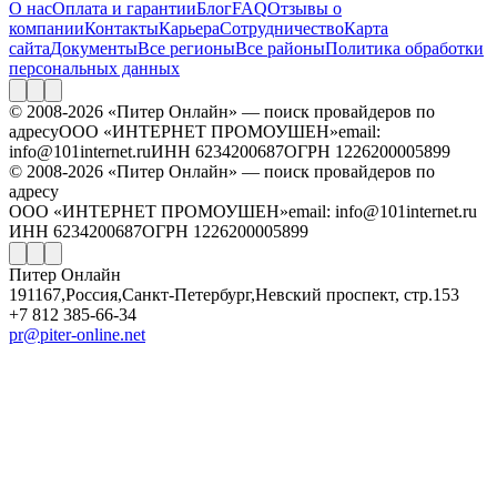
О нас
Оплата и гарантии
Блог
FAQ
Отзывы о
компании
Контакты
Карьера
Сотрудничество
Карта
сайта
Документы
Все регионы
Все районы
Политика обработки
персональных данных
© 2008-2026 «Питер Онлайн» — поиск провайдеров по
адресу
ООО «ИНТЕРНЕТ ПРОМОУШЕН»
email:
info@101internet.ru
ИНН 6234200687
ОГРН 1226200005899
© 2008-2026 «Питер Онлайн» — поиск провайдеров по
адресу
ООО «ИНТЕРНЕТ ПРОМОУШЕН»
email: info@101internet.ru
ИНН 6234200687
ОГРН 1226200005899
Питер Онлайн
191167
,
Россия
,
Санкт-Петербург
,
Невский проспект, стр.153
+7 812 385-66-34
pr@piter-online.net