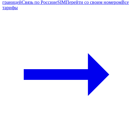
границей
Связь по России
eSIM
Перейти со своим номером
Все
тарифы