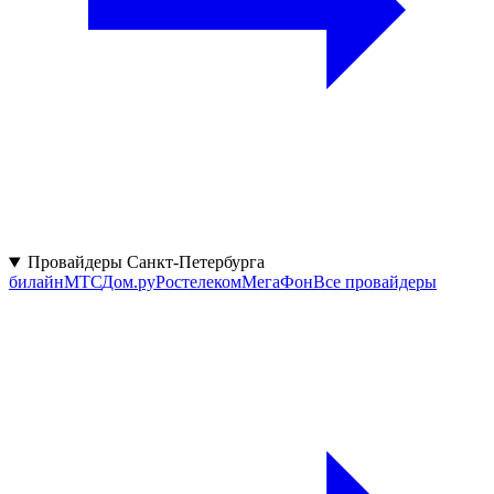
Провайдеры Санкт-Петербурга
билайн
МТС
Дом.ру
Ростелеком
МегаФон
Все провайдеры