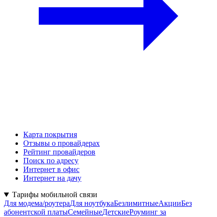
Карта покрытия
Отзывы о провайдерах
Рейтинг провайдеров
Поиск по адресу
Интернет в офис
Интернет на дачу
Тарифы мобильной связи
Для модема/роутера
Для ноутбука
Безлимитные
Акции
Без
абонентской платы
Семейные
Детские
Роуминг за