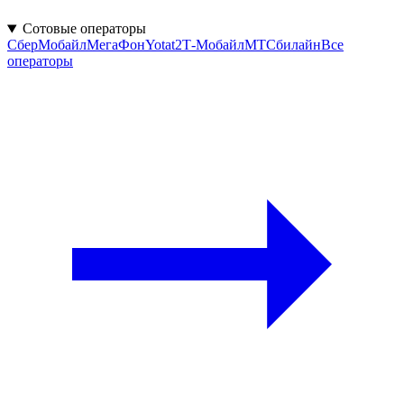
Сотовые операторы
СберМобайл
МегаФон
Yota
t2
Т‑Мобайл
МТС
билайн
Все
операторы