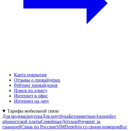
Карта покрытия
Отзывы о провайдерах
Рейтинг провайдеров
Поиск по адресу
Интернет в офис
Интернет на дачу
Тарифы мобильной связи
Для модема/роутера
Для ноутбука
Безлимитные
Акции
Без
абонентской платы
Семейные
Детские
Роуминг за
границей
Связь по России
eSIM
Перейти со своим номером
Все