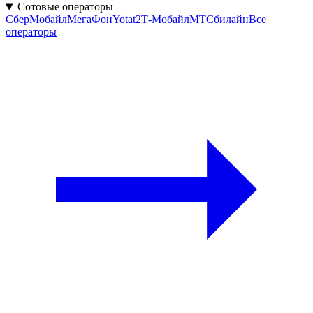
Сотовые операторы
СберМобайл
МегаФон
Yota
t2
Т‑Мобайл
МТС
билайн
Все
операторы