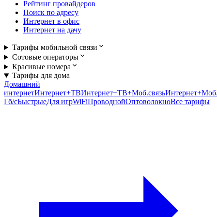
Рейтинг провайдеров
Поиск по адресу
Интернет в офис
Интернет на дачу
Тарифы мобильной связи
Сотовые операторы
Красивые номера
Тарифы для дома
Домашний
интернет
Интернет+ТВ
Интернет+ТВ+Моб.связь
Интернет+Моб.
Гб/c
Быстрые
Для игр
WiFi
Проводной
Оптоволокно
Все тарифы