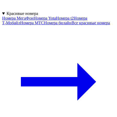
Красивые номера
Номера МегаФон
Номера Yota
Номера t2
Номера
Т‑Мобайл
Номера МТС
Номера билайн
Все красивые номера