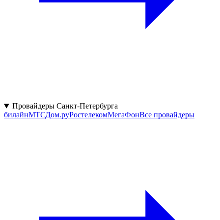
Провайдеры Санкт-Петербурга
билайн
МТС
Дом.ру
Ростелеком
МегаФон
Все провайдеры