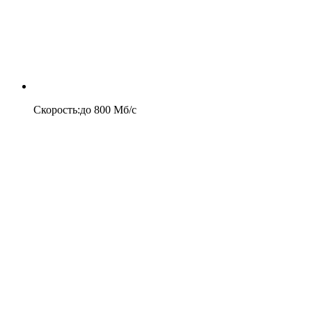
Скорость
:
до
800
Мб/c