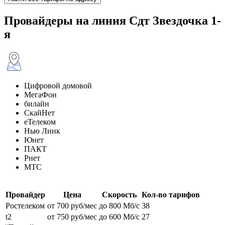
Провайдеры на линия Сдт Звездочка 1-
я
Цифровой домовой
МегаФон
билайн
СкайНет
еТелеком
Нью Линк
Юнет
ПАКТ
Рнет
МТС
Провайдер
Цена
Скорость
Кол-во тарифов
Ростелеком
от 700 руб/мес
до 800 Мб/с
38
t2
от 750 руб/мес
до 600 Мб/с
27