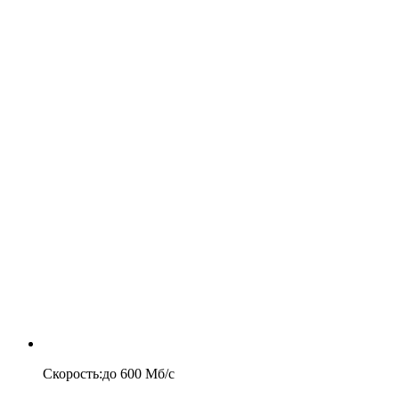
Скорость
:
до
600
Мб/c