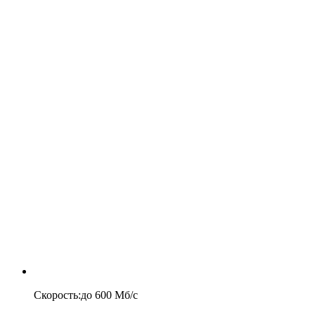
Скорость
:
до
600
Мб/c