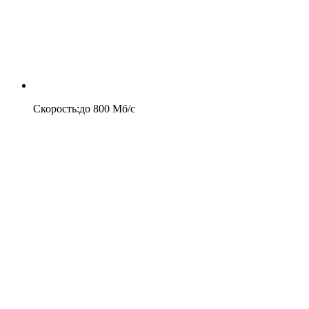
Скорость
:
до
800
Мб/c