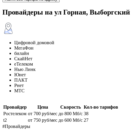
Провайдеры на ул Горная, Выборгский
Цифровой домовой
МегаФон
билайн
СкайНет
еТелеком
Нью Линк
Юнет
ПАКТ
Рнет
МТС
Провайдер
Цена
Скорость
Кол-во тарифов
Ростелеком
от 700 руб/мес
до 800 Мб/с
38
t2
от 750 руб/мес
до 600 Мб/с
27
#Провайдеры