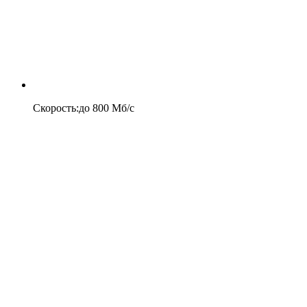
Скорость
:
до
800
Мб/c