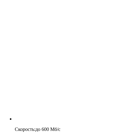
Скорость
:
до
600
Мб/c