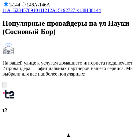
1-144
146А-146А
1
1А
1Б
2
3
4
5
7
8
9
10
11
12
12А
15
19
27
27 к1
38
138
144
Популярные провайдеры на ул Науки
(Сосновый Бор)
На вашей улице к услугам домашнего интернета подключают
2 провайдера — официальных партнёров нашего сервиса. Мы
выбрали для вас наиболее популярных:
t2