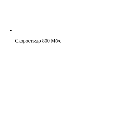
Скорость
:
до
800
Мб/c