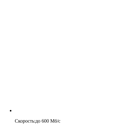
Скорость
:
до
600
Мб/c