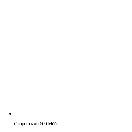
Скорость
:
до
600
Мб/c