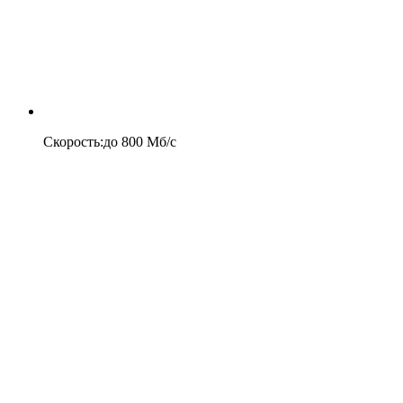
Скорость
:
до
800
Мб/c