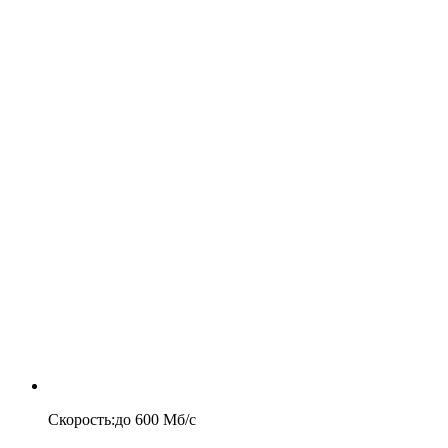
Скорость
:
до
600
Мб/c