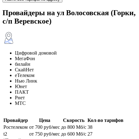
Провайдеры на ул Волосовская (Горки,
с/п Веревское)
Цифровой домовой
МегаФон
билайн
СкайНет
еТелеком
Нью Линк
Юнет
ПАКТ
Рнет
МТС
Провайдер
Цена
Скорость
Кол-во тарифов
Ростелеком
от 700 руб/мес
до 800 Мб/с
38
t2
от 750 руб/мес
до 600 Мб/с
27