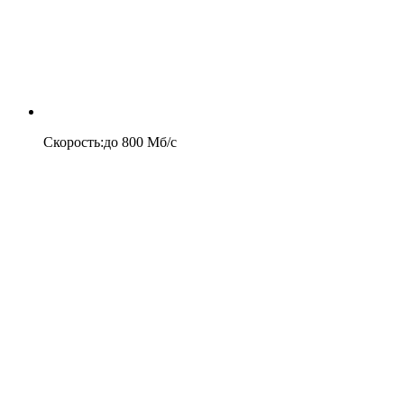
Скорость
:
до
800
Мб/c