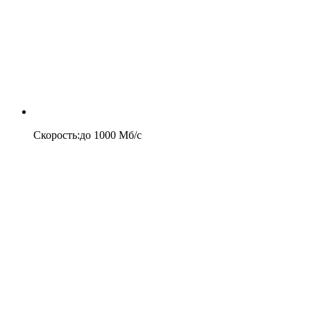
Скорость
:
до
1000
Мб/c