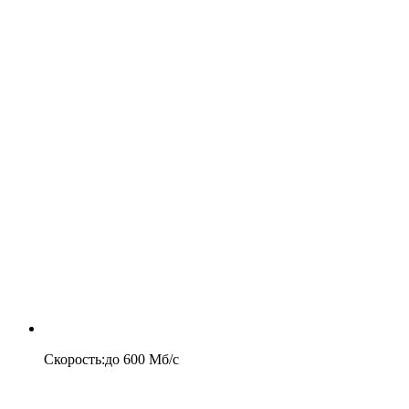
Скорость
:
до
600
Мб/c