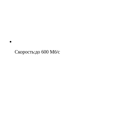
Скорость
:
до
600
Мб/c