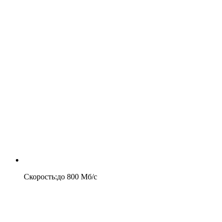
Скорость
:
до
800
Мб/c