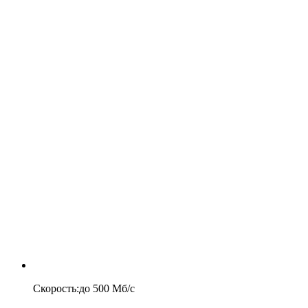
Скорость
:
до
500
Мб/c