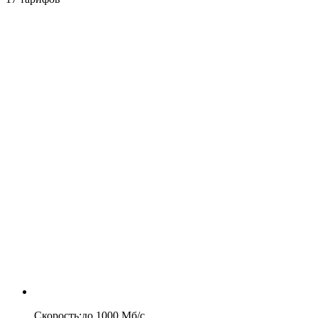
Скорость
:
до
1000
Мб/c