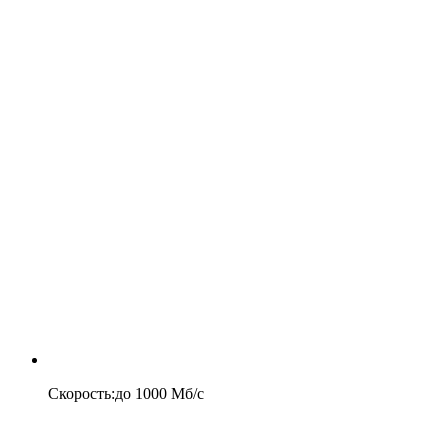
Скорость
:
до
1000
Мб/c