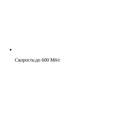
Скорость
:
до
600
Мб/c