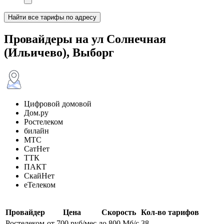
Найти все тарифы по адресу
Провайдеры на ул Солнечная
(Ильичево), Выборг
Цифровой домовой
Дом.ру
Ростелеком
билайн
МТС
СатНет
ТТК
ПАКТ
СкайНет
еТелеком
Провайдер
Цена
Скорость
Кол-во тарифов
Ростелеком
от 700 руб/мес
до 800 Мб/с
38