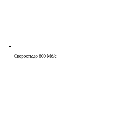
Скорость
:
до
800
Мб/c