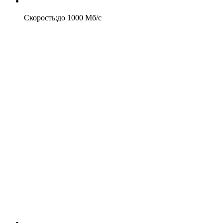
Скорость
:
до
1000
Мб/c