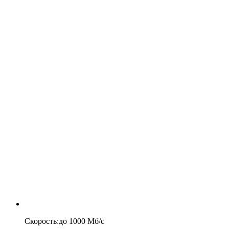
Скорость
:
до
1000
Мб/c