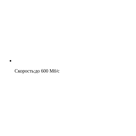
Скорость
:
до
600
Мб/c