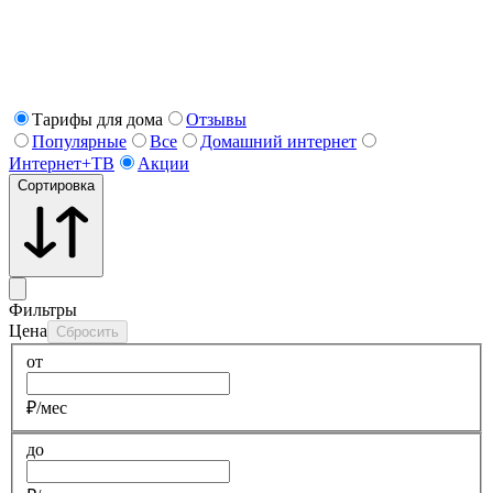
Тарифы для дома
Отзывы
Популярные
Все
Домашний интернет
Интернет+ТВ
Акции
Сортировка
Фильтры
Цена
Сбросить
от
₽/мес
до