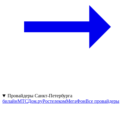
Провайдеры Санкт-Петербурга
билайн
МТС
Дом.ру
Ростелеком
МегаФон
Все провайдеры