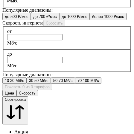
₽/мес
Популярные диапазоны:
до 500 ₽/мес
до 700 ₽/мес
до 1000 ₽/мес
более 1000 ₽/мес
Скорость интернета
Сбросить
от
Мб/с
до
Мб/с
Популярные диапазоны:
10-30 Мб/с
30-50 Мб/с
50-70 Мб/с
70-100 Мб/с
Показать 0 из 0 тарифов
Цена
Скорость
Сортировка
Акция