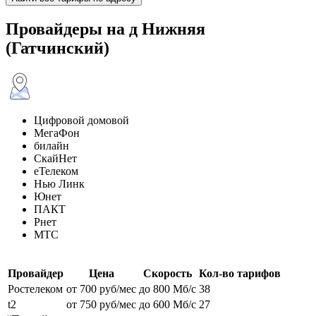
Провайдеры на д Нижняя
(Гатчинский)
Цифровой домовой
МегаФон
билайн
СкайНет
еТелеком
Нью Линк
Юнет
ПАКТ
Рнет
МТС
Провайдер
Цена
Скорость
Кол-во тарифов
Ростелеком
от 700 руб/мес
до 800 Мб/с
38
t2
от 750 руб/мес
до 600 Мб/с
27