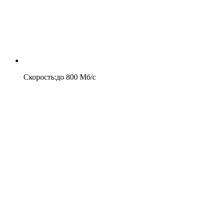
Скорость
:
до
800
Мб/c