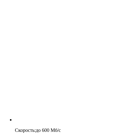
Скорость
:
до
600
Мб/c