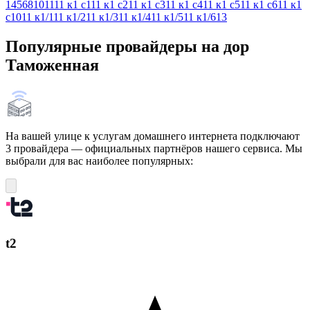
1
4
5
6
8
10
11
11 к1 с1
11 к1 с2
11 к1 с3
11 к1 с4
11 к1 с5
11 к1 с6
11 к1
с10
11 к1/1
11 к1/2
11 к1/3
11 к1/4
11 к1/5
11 к1/6
13
Популярные провайдеры на дор
Таможенная
На вашей улице к услугам домашнего интернета подключают
3 провайдера — официальных партнёров нашего сервиса. Мы
выбрали для вас наиболее популярных:
t2