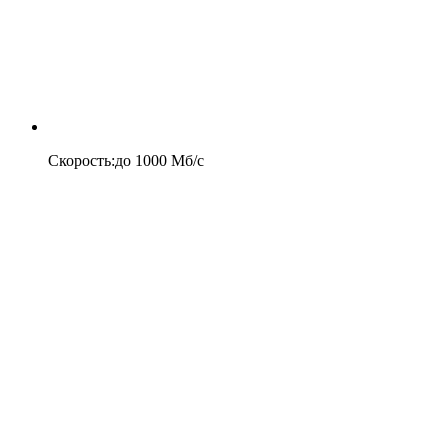
Скорость
:
до
1000
Мб/c