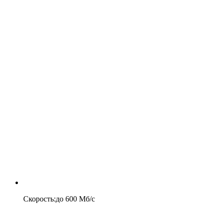
Скорость
:
до
600
Мб/c