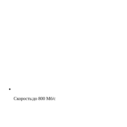
Скорость
:
до
800
Мб/c