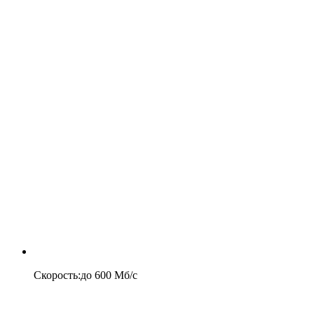
Скорость
:
до
600
Мб/c