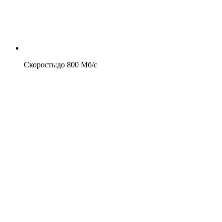
Скорость
:
до
800
Мб/c