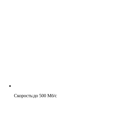
Скорость
:
до
500
Мб/c