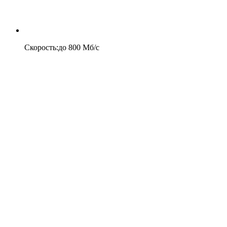
Скорость
:
до
800
Мб/c