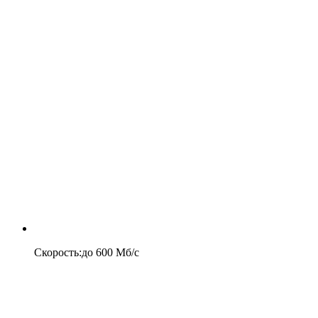
Скорость
:
до
600
Мб/c