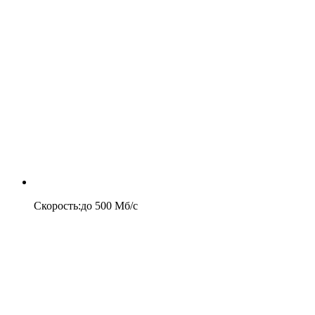
Скорость
:
до
500
Мб/c