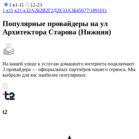
1 к1-11
12-23
1 к1
1 к2
1 к3
2А
2Б
2В
2Г
2Д
2Е
3
3А
3Б
4
5
6
7
7/1
8
9
10
11
Популярные провайдеры на ул
Архитектора Старова (Нижняя)
На вашей улице к услугам домашнего интернета подключают
3 провайдера — официальных партнёров нашего сервиса. Мы
выбрали для вас наиболее популярных:
t2