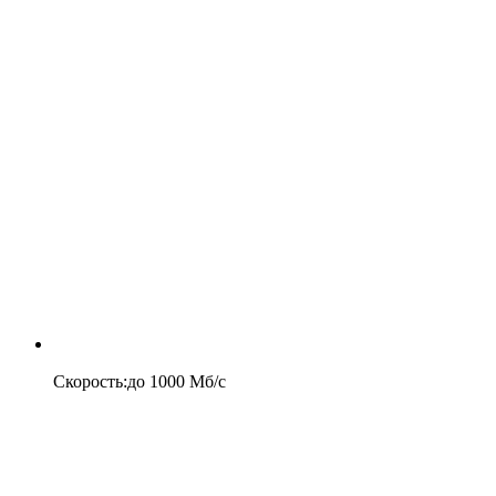
Скорость
:
до
1000
Мб/c