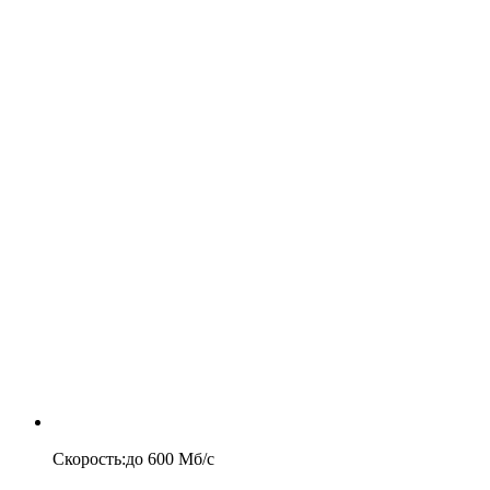
Скорость
:
до
600
Мб/c