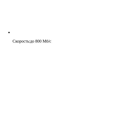
Скорость
:
до
800
Мб/c