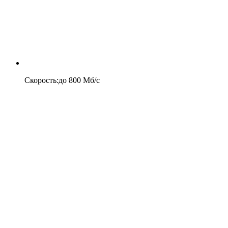
Скорость
:
до
800
Мб/c