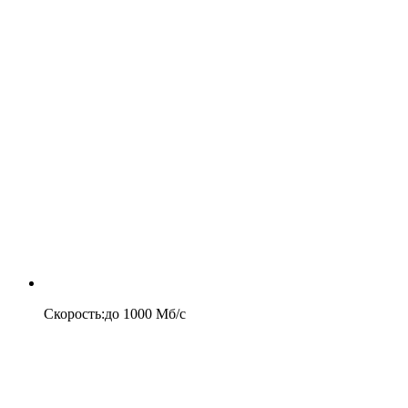
Скорость
:
до
1000
Мб/c