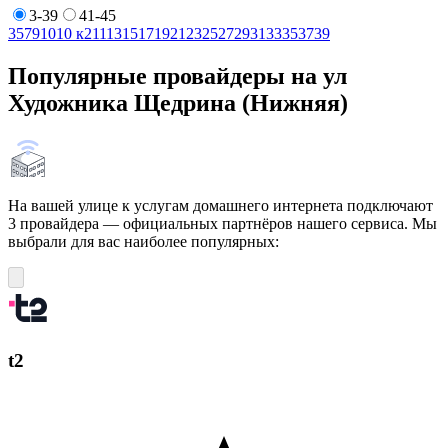
3-39
41-45
3
5
7
9
10
10 к2
11
13
15
17
19
21
23
25
27
29
31
33
35
37
39
Популярные провайдеры на ул
Художника Щедрина (Нижняя)
На вашей улице к услугам домашнего интернета подключают
3 провайдера — официальных партнёров нашего сервиса. Мы
выбрали для вас наиболее популярных:
t2