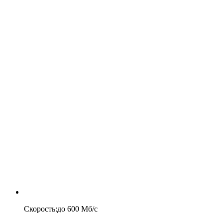
Скорость
:
до
600
Мб/c