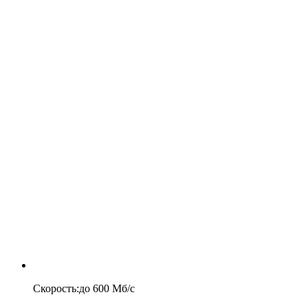
Скорость
:
до
600
Мб/c