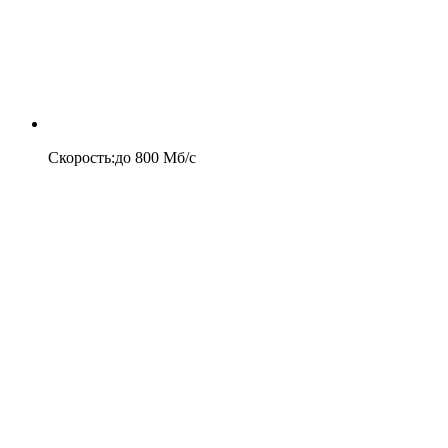
Скорость
:
до
800
Мб/c