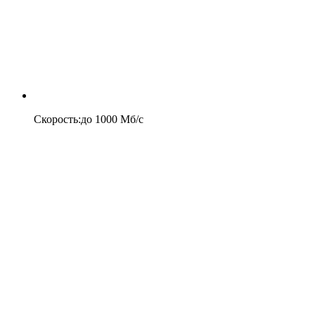
Скорость
:
до
1000
Мб/c