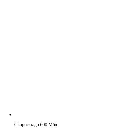
Скорость
:
до
600
Мб/c