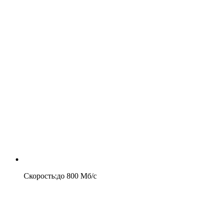
Скорость
:
до
800
Мб/c