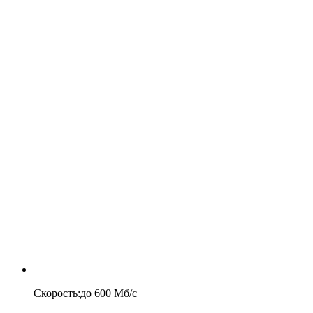
Скорость
:
до
600
Мб/c