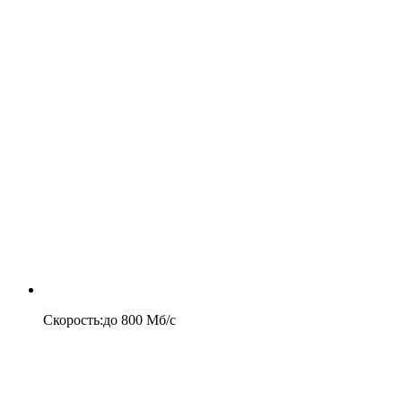
Скорость
:
до
800
Мб/c