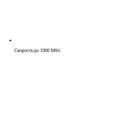
Скорость
:
до
1000
Мб/c