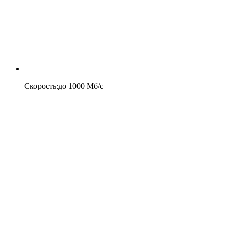
Скорость
:
до
1000
Мб/c