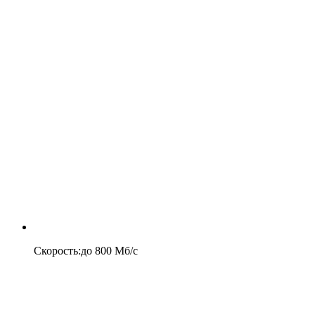
Скорость
:
до
800
Мб/c