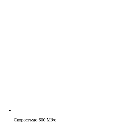
Скорость
:
до
600
Мб/c