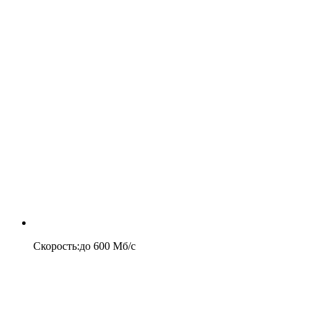
Скорость
:
до
600
Мб/c