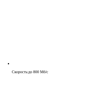
Скорость
:
до
800
Мб/c