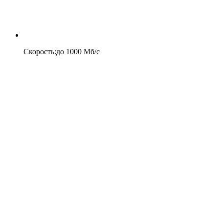
Скорость
:
до
1000
Мб/c