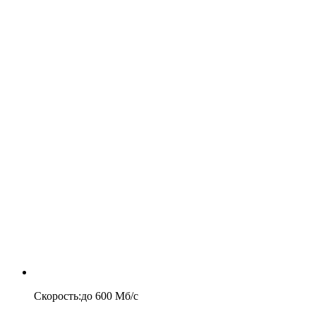
Скорость
:
до
600
Мб/c