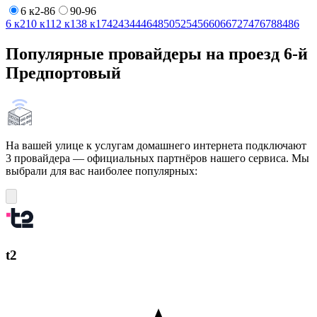
6 к2-86
90-96
6 к2
10 к1
12 к1
38 к17
42
43
44
46
48
50
52
54
56
60
66
72
74
76
78
84
86
Популярные провайдеры на проезд 6-й
Предпортовый
На вашей улице к услугам домашнего интернета подключают
3 провайдера — официальных партнёров нашего сервиса. Мы
выбрали для вас наиболее популярных:
t2