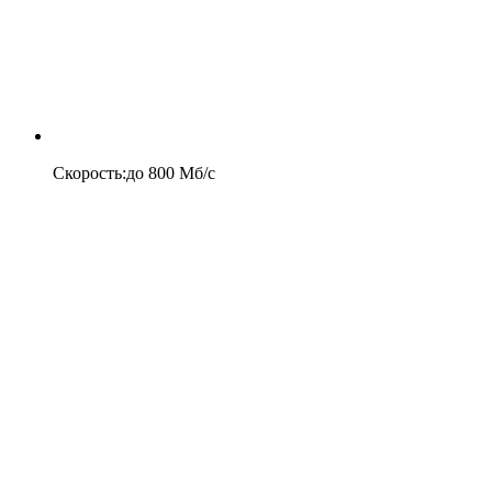
Скорость
:
до
800
Мб/c