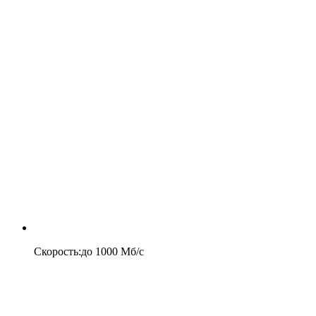
Скорость
:
до
1000
Мб/c