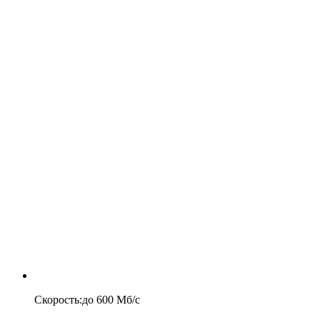
Скорость
:
до
600
Мб/c