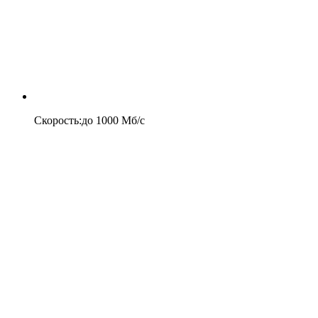
Скорость
:
до
1000
Мб/c