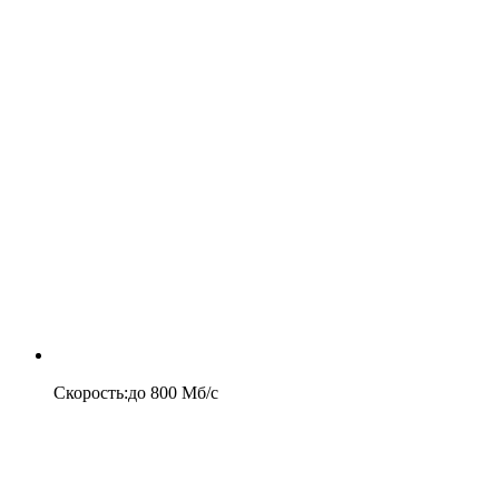
Скорость
:
до
800
Мб/c