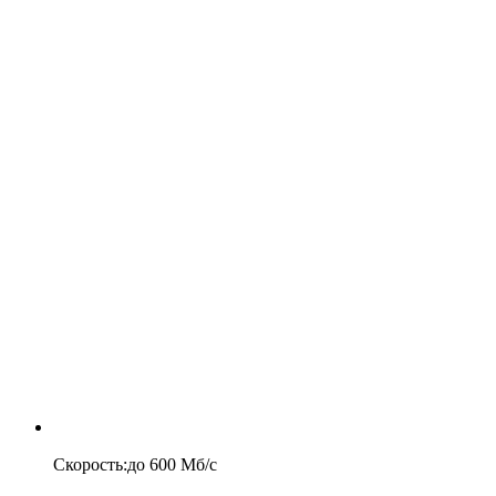
Скорость
:
до
600
Мб/c