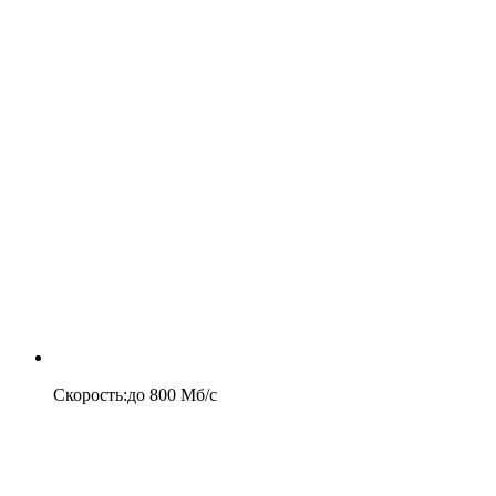
Скорость
:
до
800
Мб/c