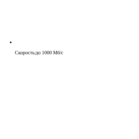
Скорость
:
до
1000
Мб/c