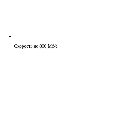
Скорость
:
до
800
Мб/c