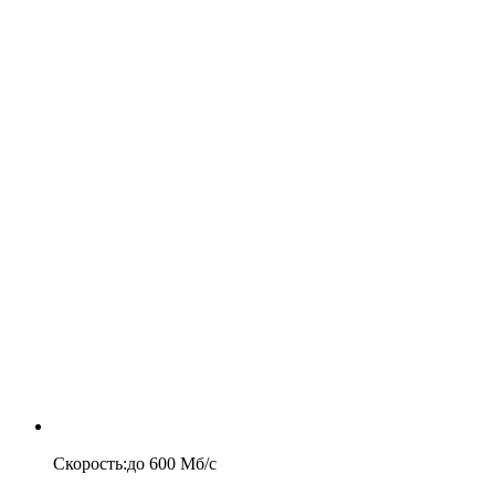
Скорость
:
до
600
Мб/c